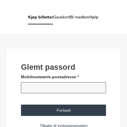
Kjøp billetter
Gavekort
Bli medlem
Hjelp
Glemt passord
Mobilnummer/e-postadresse *
Fortsett
Tilbake til innloggingssiden