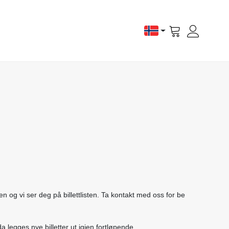
Vis
handlevogn
den og vi ser deg på billettlisten. Ta kontakt med oss for be
 legges nye billetter ut igjen fortløpende.