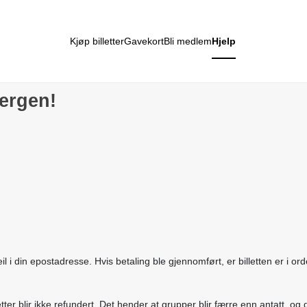
Kjøp billetter
Gavekort
Bli medlem
Hjelp
ergen!
eil i din epostadresse. Hvis betaling ble gjennomført, er billetten er i or
r blir ikke refundert. Det hender at grupper blir færre enn antatt, og da