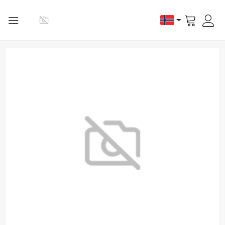
Vis
handlevog